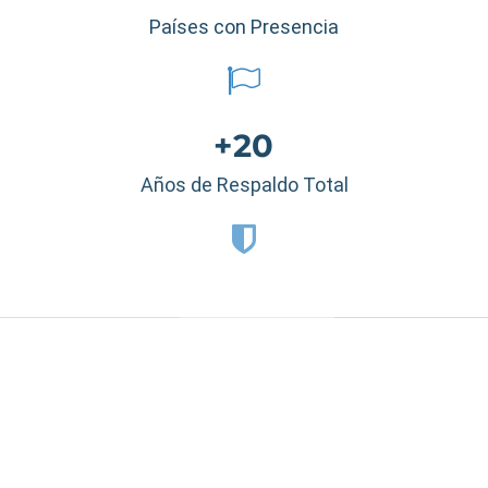
Países con Presencia
+20
Años de Respaldo Total
Estados Unidos
|
México
|
Ecuador
|
Perú
|
Panamá
|
Nicaragua
|
Honduras
|
República Dominicana
|
España