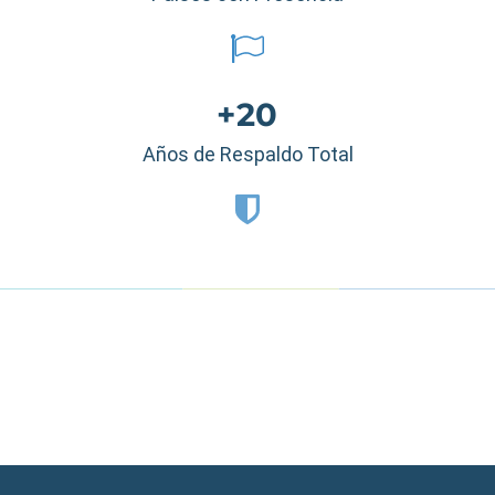
+20
Años de Respaldo Total
Estados Unidos
|
México
|
Ecuador
|
Perú
|
Panamá
|
Nicaragua
|
Honduras
|
República Dominicana
|
España