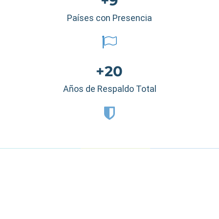
+9
Países con Presencia
+20
Años de Respaldo Total
Estados Unidos
|
México
|
Ecuador
|
Perú
|
Panamá
|
Nicaragua
|
Honduras
|
República Dominicana
|
España