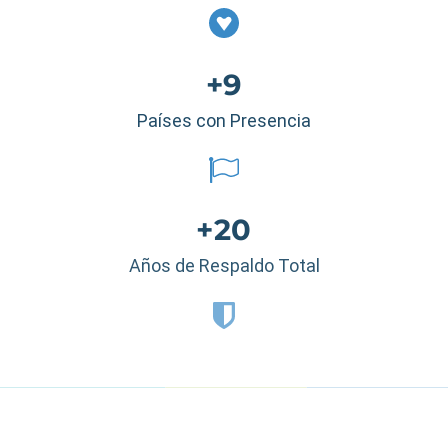
+9
Países con Presencia
+20
Años de Respaldo Total
Estados Unidos
|
México
|
Ecuador
|
Perú
|
Panamá
|
Nicaragua
|
Honduras
|
República Dominicana
|
España