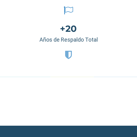
+20
Años de Respaldo Total
Estados Unidos
|
México
|
Ecuador
|
Perú
|
Panamá
|
Nicaragua
|
Honduras
|
República Dominicana
|
España