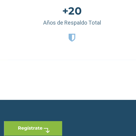
+20
Años de Respaldo Total
 Dominicana
|
España