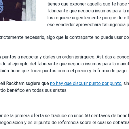
tienes que exponer aquella que te hace 
fabricante que negocia insumos para la 
los requiere urgentemente porque de el
ese vendedor aprovechará tal urgencia p
strictamente necesario, algo que la contraparte no pueda usar c
untos a negociar y darles un orden jerárquico. Así, das a conoce
do al ejemplo del fabricante que negocia insumos para la manufa
bién tiene que tocar puntos como el precio y la forma de pago.
 Neil Rackham sugiere que
no hay que discutir punto por punto
, s
rdo benéfico en todas sus aristas.
 de la primera oferta se traduce en unos 50 centavos de benefici
negociación y es el punto de referencia sobre el cual se debatirá