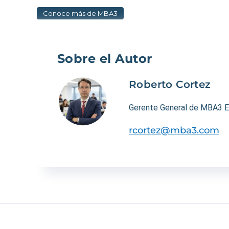
Conoce más de MBA3
Sobre el Autor
Roberto Cortez
Gerente General de MBA3 E
rcortez@mba3.com