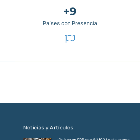
+9
Países con Presencia
éxico
|
Ecuador
|
Perú
|
Panamá
|
Nicaragua
|
Honduras
|
República
Noticias y Artículos
¿Qué es un ERP con WMS? La clave para