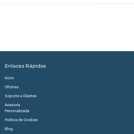
Estados Unidos
|
México
|
Ecuador
|
Perú
|
Panamá
|
Nicaragua
|
Honduras
|
República Dominicana
|
España
Enlaces Rápidos
Inicio
Oficinas
Soporte a Clientes
Asesoría
Personalizada
Política de Cookies
Blog