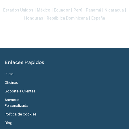
Estados Unidos
|
México
|
Ecuador
|
Perú
|
Panamá
|
Nicaragua
|
Honduras
|
República Dominicana
|
España
Enlaces Rápidos
Inicio
Oficinas
Soporte a Clientes
Asesoría
Personalizada
Política de Cookies
Blog