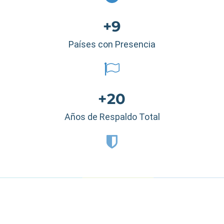
+9
Países con Presencia
+20
Años de Respaldo Total
Estados Unidos
|
México
|
Ecuador
|
Perú
|
Panamá
|
Nicaragua
|
Honduras
|
República Dominicana
|
España