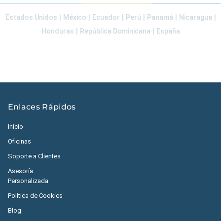
Estados Unidos
|
México
|
Ecuador
|
Perú
|
Panamá
|
Nicaragua
|
Honduras
|
República Dominicana
|
España
Enlaces Rápidos
Inicio
Oficinas
Soporte a Clientes
Asesoría
Personalizada
Política de Cookies
Blog